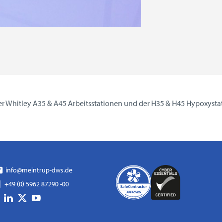
er Whitley A35 & A45 Arbeitsstationen und der H35 & H45 Hypoxysta
info@meintrup-dws.de
+49 (0) 5962 87290 -00