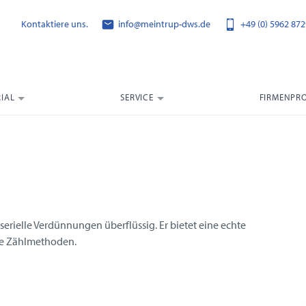
Kontaktiere uns.
info@meintrup-dws.de
+49 (0) 5962 872
IAL
SERVICE
FIRMENPRO
erielle Verdünnungen überflüssig. Er bietet eine echte
die Zählmethoden.