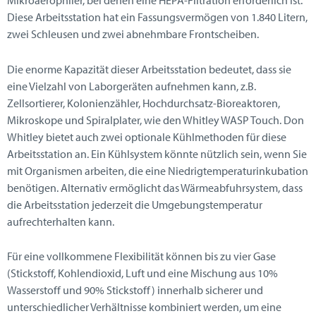
Mikroaerophiler, bei denen eine HEPA-Filtration erforderlich ist.
Diese Arbeitsstation hat ein Fassungsvermögen von 1.840 Litern,
zwei Schleusen und zwei abnehmbare Frontscheiben.
Die enorme Kapazität dieser Arbeitsstation bedeutet, dass sie
eine Vielzahl von Laborgeräten aufnehmen kann, z.B.
Zellsortierer, Kolonienzähler, Hochdurchsatz-Bioreaktoren,
Mikroskope und Spiralplater, wie den Whitley WASP Touch. Don
Whitley bietet auch zwei optionale Kühlmethoden für diese
Arbeitsstation an. Ein Kühlsystem könnte nützlich sein, wenn Sie
mit Organismen arbeiten, die eine Niedrigtemperaturinkubation
benötigen. Alternativ ermöglicht das Wärmeabfuhrsystem, dass
die Arbeitsstation jederzeit die Umgebungstemperatur
aufrechterhalten kann.
Für eine vollkommene Flexibilität können bis zu vier Gase
(Stickstoff, Kohlendioxid, Luft und eine Mischung aus 10%
Wasserstoff und 90% Stickstoff) innerhalb sicherer und
unterschiedlicher Verhältnisse kombiniert werden, um eine