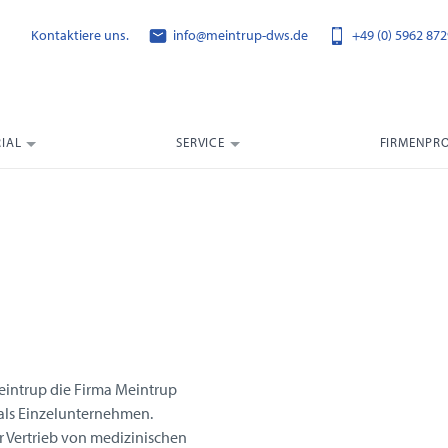
Kontaktiere uns.
info@meintrup-dws.de
+49 (0) 5962 872
IAL
SERVICE
FIRMENPRO
eintrup die Firma Meintrup
 als Einzelunternehmen.
 Vertrieb von medizinischen