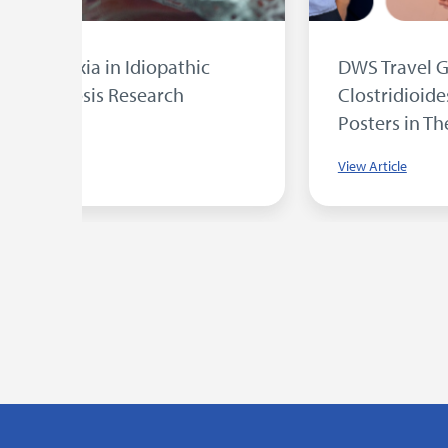
sent
University of Bradford Student Wins
DWS Award for Research into MRSA
Photodynamic Therapy
View Article