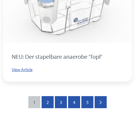
NEU: Der stapelbare anaerobe 'Topf'
View Article
1
2
3
4
5